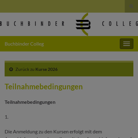
Suc
umsc
Search for:
Buchbinder Colleg
Navig
umsc
Zurück zu
Kurse 2026
Teilnahmebedingungen
Teilnahmebedingungen
1.
Die Anmeldung zu den Kursen erfolgt mit dem