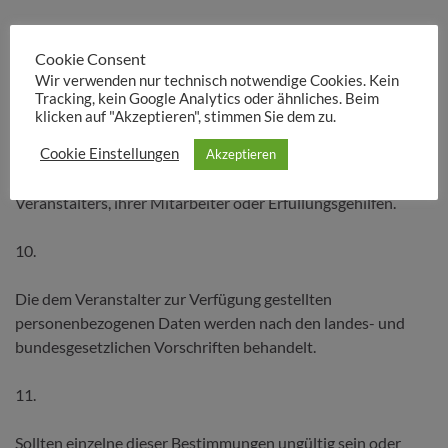
9.
Cookie Consent
Wir verwenden nur technisch notwendige Cookies. Kein
Im Rahmen des Fortbildungsbetriebs beschränkt sich die
Tracking, kein Google Analytics oder ähnliches. Beim
Haftung des Veranstalters auf Fälle grober Fahrlässigkeit
klicken auf "Akzeptieren", stimmen Sie dem zu.
und Vorsatz. Diese Haftungs­beschränkung gilt nicht für die
Verletzung von Leben, Körper und/oder Gesundheit infolge
Cookie Einstellungen
Akzeptieren
eines grob fahrlässigen oder vorsätzlichen Handelns des
Veranstalters, ihrer Mitarbeiter oder Erfüllungsgehilfen.
10.
Die dem Veranstalter zur Verfügung gestellten
personenbezogenen Daten werden nach den landes- und
bundesgesetzlichen Vorschriften behandelt.
11.
Sollten einzelne dieser Bestimmungen ungültig sein oder