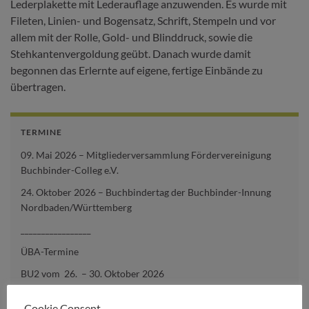
Lederplakette mit Lederauflage anzuwenden. Es wurde mit
Fileten, Linien- und Bogensatz, Schrift, Stempeln und vor
allem mit der Rolle, Gold- und Blinddruck, sowie die
Stehkantenvergoldung geübt. Danach wurde damit
begonnen das Erlernte auf eigene, fertige Einbände zu
übertragen.
TERMINE
09. Mai 2026 – Mitgliederversammlung Fördervereinigung
Buchbinder-Colleg e.V.
24. Oktober 2026 – Buchbindertag der Buchbinder-Innung
Nordbaden/Württemberg
_________________
ÜBA-Termine
BU2 vom 26. – 30. Oktober 2026
Cookie Consent